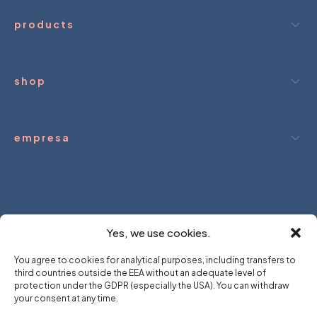
products
shop
empresa
m.
We hold.
you dream.
We hold.
yo
Yes, we use cookies.
You agree to cookies for analytical purposes, including transfers to
third countries outside the EEA without an adequate level of
protection under the GDPR (especially the USA). You can withdraw
your consent at any time.